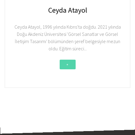
Ceyda Atayol
Ceyda Atayol, 1996 yılında Kıbrıs'ta doğdu. 2021 yılında
Doğu Akdeniz Üniversitesi 'Görsel Sanatlar ve Görsel
İletişim Tasarımı' bölümünden şeref belgesiyle mezun
oldu. Eğitim süreci
...
+