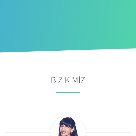
bu bizim işimiz. Siz hala firmanızın sosyal
medyayla ilgisi olmadığını mı düşünüyorsunuz?
Bir daha düşünün deriz.
BİZ KİMİZ