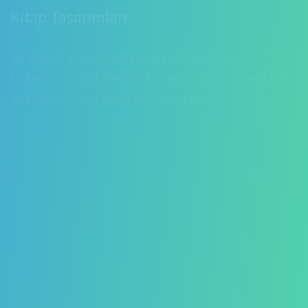
Bir kapak çok şey anlatır. Bir kitap çok daha
fazlasını. Yazar kalemini kulansın, biz yeteneğimizi
kullanalım ve o kitabı herkes okusun.
Sosyal Medya Tasarım ve Yönetimi
Herkes yanılıyor olamaz değil mi? Evet artık
herkes burda, herkes sosyal medya kullanıyor.
Belki de soru artık sizin burda olup olmadığınız
değil nasıl var olduğunuzdur. Çok beğenilen
sayfalar, yüksek like oranı, sıcak sıcak satış. İşte