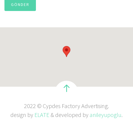
GÖNDER
2022 © Cypdes Factory Advertising.
design by
ELATE
& developed by
anileyupoglu
.