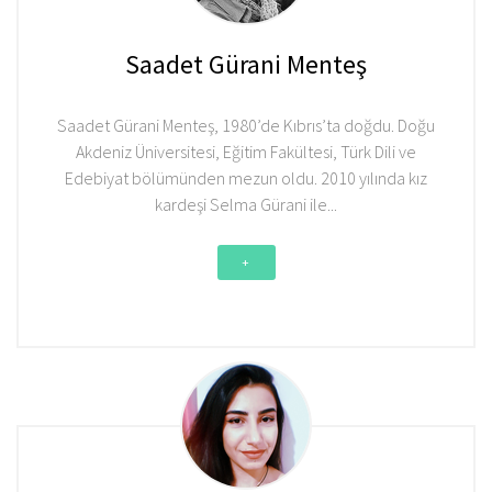
Saadet Gürani Menteş
Saadet Gürani Menteş, 1980’de Kıbrıs’ta doğdu. Doğu
Akdeniz Üniversitesi, Eğitim Fakültesi, Türk Dili ve
Edebiyat bölümünden mezun oldu. 2010 yılında kız
kardeşi Selma Gürani ile
...
+